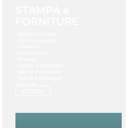
STAMPA e
FORNITURE
• Biglietti da Visita
• Flyer e Locandine
• Manifesti
• Listini e Menù
• Risevati
• Adesivi e Vetrofanie
• Banner e Striscioni
• Roll Up e Packaging
• Qr-Code
STAMPE