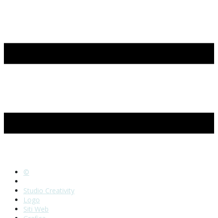
©
Home
Studio Creativity
Logo
Siti Web