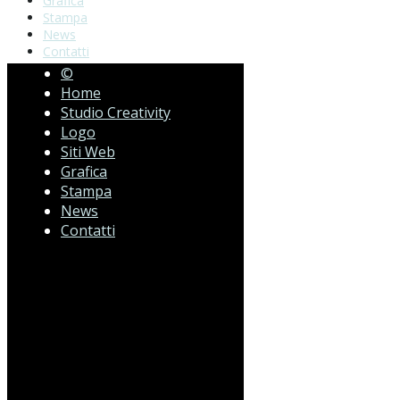
Grafica
Stampa
News
Contatti
©
Home
Studio Creativity
Logo
Siti Web
Grafica
Stampa
News
Contatti